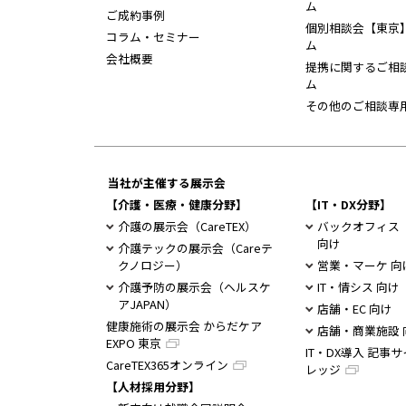
ム
ご成約事例
個別相談会【東京
コラム・セミナー
ム
会社概要
提携に関するご相
ム
その他のご相談専
当社が主催する展示会
【介護・医療・健康分野】
【IT・DX分野】
介護の展示会（CareTEX）
バックオフィス
向け
介護テックの展示会（Careテ
クノロジー）
営業・マーケ 向
介護予防の展示会（ヘルスケ
IT・情シス 向け
アJAPAN）
店舗・EC 向け
健康施術の展示会 からだケア
店舗・商業施設 
EXPO 東京
IT・DX導入 記事サ
CareTEX365オンライン
レッジ
【人材採用分野】