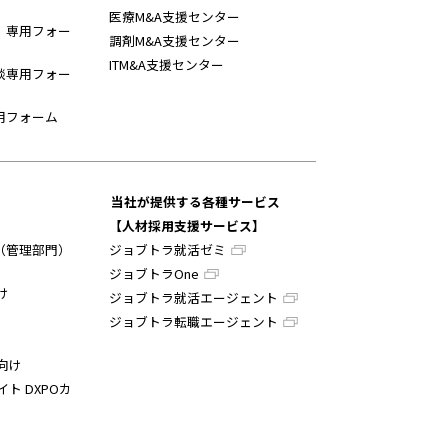
医療M&A支援センター
】専用フォー
調剤M&A支援センター
ITM&A支援センター
談専用フォー
用フォーム
当社が提供する各種サービス
【人材採用支援サービス】
（管理部門）
ジョブトラ就活ゼミ
ジョブトラOne
け
ジョブトラ就活エージェント
ジョブトラ転職エージェント
向け
イト DXPOカ