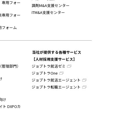
】専用フォー
調剤M&A支援センター
ITM&A支援センター
談専用フォー
用フォーム
当社が提供する各種サービス
【人材採用支援サービス】
（管理部門）
ジョブトラ就活ゼミ
ジョブトラOne
け
ジョブトラ就活エージェント
ジョブトラ転職エージェント
向け
イト DXPOカ