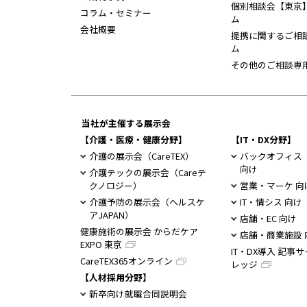
個別相談会【東京
コラム・セミナー
ム
会社概要
提携に関するご相
ム
その他のご相談専
当社が主催する展示会
【介護・医療・健康分野】
【IT・DX分野】
介護の展示会（CareTEX）
バックオフィス
向け
介護テックの展示会（Careテ
クノロジー）
営業・マーケ 向
介護予防の展示会（ヘルスケ
IT・情シス 向け
アJAPAN）
店舗・EC 向け
健康施術の展示会 からだケア
店舗・商業施設 
EXPO 東京
IT・DX導入 記事サ
CareTEX365オンライン
レッジ
【人材採用分野】
新卒向け就職合同説明会