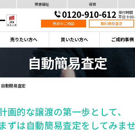
障害福祉
保育
0120-910-612
受付時間
平日 9:00-
売却のご相談
無料簡易査定
売りたい方へ
買いたい方へ
ご成約事例
自動簡易査定
自動簡易査定
計画的な譲渡の第一歩として、
まずは自動簡易査定をしてみま