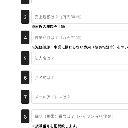
3
※直近の年間売上額
4
※減価償却、事業に携わらない費用（役員報酬等）を除い
5
6
7
8
※携帯番号を推奨致します。