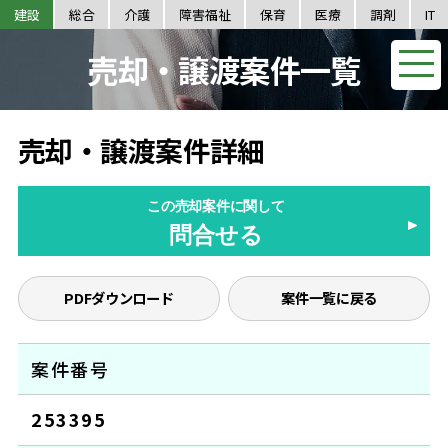
建設
総合
介護
障害福祉
保育
医療
調剤
IT
売却・譲渡案件一覧
売却・譲渡案件詳細
この売却案件に関して
問合せる
PDFダウンロード
案件一覧に戻る
案件番号
253395