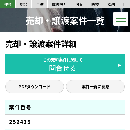
建設
総合
介護
障害福祉
保育
医療
調剤
IT
売却・譲渡案件一覧
売却・譲渡案件詳細
この売却案件に関して
問合せる
PDFダウンロード
案件一覧に戻る
案件番号
252435