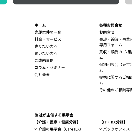
ホーム
各種お問合せ
売却案件の一覧
お問合せ
料金・サービス
売却・譲渡・事業
専用フォーム
売りたい方へ
買収・譲受のご相
買いたい方へ
ム
ご成約事例
個別相談会【東京
コラム・セミナー
ム
会社概要
提携に関するご相
ム
その他のご相談専
当社が主催する展示会
【介護・医療・健康分野】
【IT・DX分野】
介護の展示会（CareTEX）
バックオフィス