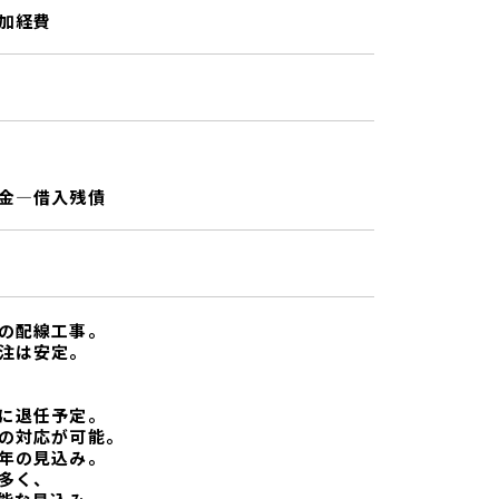
加経費
金―借入残債
の配線工事。
注は安定。
に退任予定。
の対応が可能。
年の見込み。
多く、