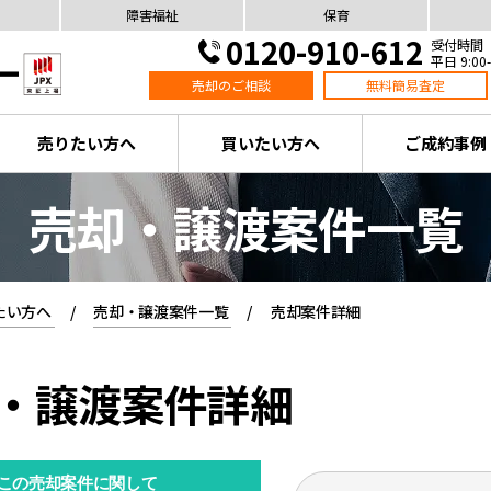
障害福祉
保育
0120-910-612
受付時間
平日 9:00-
売却のご相談
無料簡易査定
売りたい方へ
買いたい方へ
ご成約事例
売却・譲渡案件一覧
たい方へ
売却・譲渡案件一覧
売却案件詳細
・譲渡案件詳細
この売却案件に関して