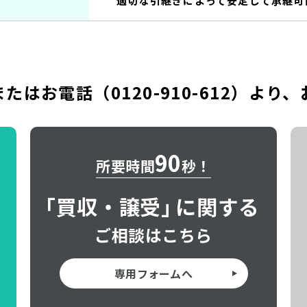
適切な引継ぎによって安定して承継可
またはお電話（
0120-910-612
）より、
90
所要時間
秒！
「
買収・譲受」
に関する
ご相談はこちら
専用フォームへ