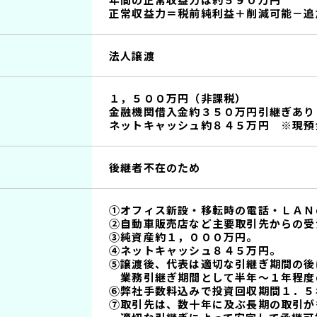
正常収益力＝税前純利益＋削減可能－追
法人譲渡
１，５００万円（非課税）
金融機関借入金約３５０万円引継ぎあり
ネットキャッシュ約８４５万円 ※現預
後継者不在のため
①オフィス新設・移転時の電話・ＬＡＮ
②自動車販売店など主要取引先からの受
③純資産約１，０００万円。
④ネットキャッシュ８４５万円。
⑤譲渡後、代表は適切な引継ぎ期間の後
業務引継ぎ期間として半年～１年程度
⑥弊社手数料込みで投資回収期間１．５
⑦取引先は、数十年に及ぶ長期の取引が